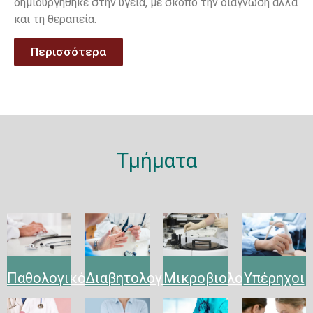
δημιουργήθηκε στην υγεία, με σκοπό την διάγνωση αλλά
και τη θεραπεία.
Περισσότερα
Τμήματα
Παθολογικό
Διαβητολογικό
Μικροβιολογικό
Υπέρηχοι