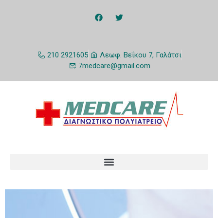
210 2921605
Λεωφ. Βεΐκου 7, Γαλάτσι
7medcare@gmail.com